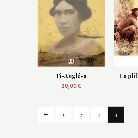
Ti-Anglé-a
La pli 
20,00
€
←
1
2
3
4