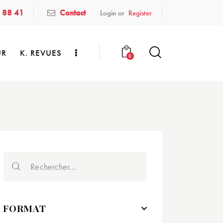
 88 41
Contact
Login or
Register
UR
K. REVUES
0
FORMAT