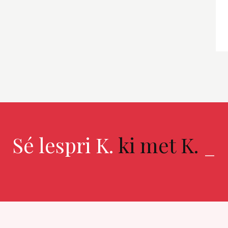
Sé lespri K.
ki met K.
_