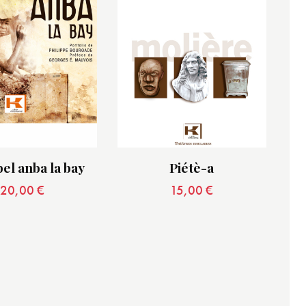
bel anba la bay
Piétè-a
20,00
€
15,00
€