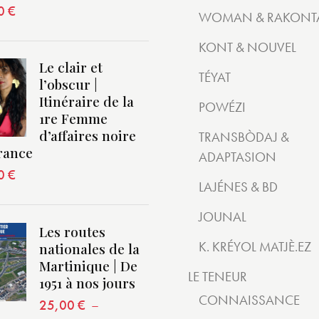
0
€
WOMAN & RAKONT
KONT & NOUVEL
Le clair et
TÉYAT
l’obscur |
Itinéraire de la
POWÉZI
1re Femme
d’affaires noire
TRANSBÒDAJ &
rance
ADAPTASION
0
€
LAJÉNES & BD
JOUNAL
Les routes
K. KRÉYOL MATJÈ.EZ
nationales de la
Martinique | De
LE TENEUR
1951 à nos jours
CONNAISSANCE
25,00
€
–