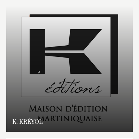
K. KRÉYOL