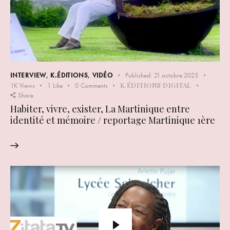
INTERVIEW
,
K.ÉDITIONS
,
VIDÉO
Published:
21 octobre 2025
K.ÉDITIONS DIGITAL
1K
Views
1
Like
0
Comments
Share
Habiter, vivre, exister, La Martinique entre
identité et mémoire / reportage Martinique 1ère