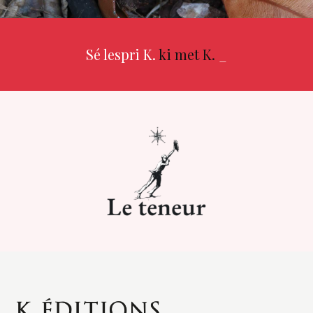
Sé lespri K.
ki met K.
_