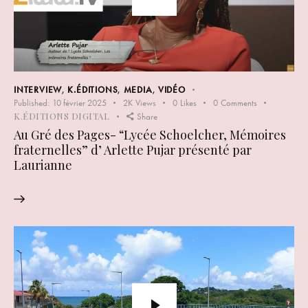
INTERVIEW
,
K.ÉDITIONS
,
MEDIA
,
VIDÉO
Published:
10 février 2025
2K
Views
0
Likes
0
Comments
K.ÉDITIONS DIGITAL
Share
Au Gré des Pages- “Lycée Schoelcher, Mémoires
fraternelles” d’ Arlette Pujar présenté par
Laurianne