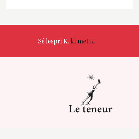
Sé lespri K.
ki met K.
_