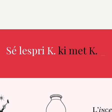
Sé lespri K.
ki met K.
_