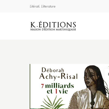
Litérati. Litterature