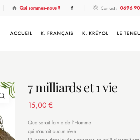
Qui sommes-nous ?
0696 90
Contact :
ACCUEIL
K. FRANÇAIS
K. KRÉYOL
LE TENE
7 milliards et 1 vie
15,00
€
Que serait la vie de l’Homme
qui n’aurait aucun rêve
L’Homme dans la vie surnomme ce qu’il aimerait san