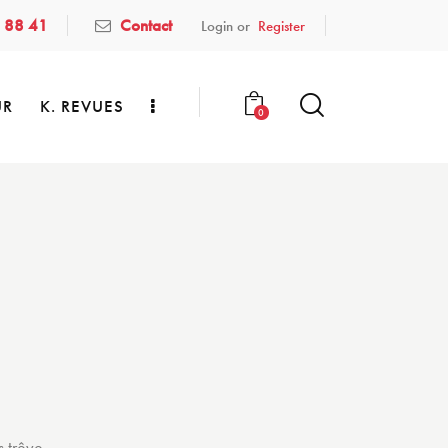
 88 41
Contact
Login or
Register
UR
K. REVUES
0
s trêve