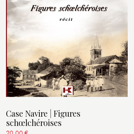
Case Navire | Figures
schœlchéroises
20,00
€