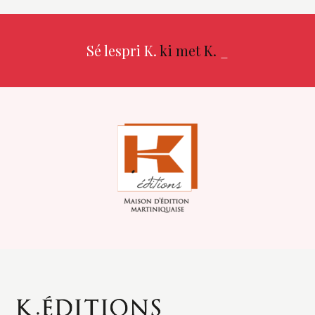
Sé lespri K.
ki met K.
_