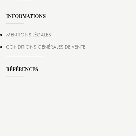
INFORMATIONS
MENTIONS LÉGALES
CONDITIONS GÉNÉRALES DE VENTE
RÉFÉRENCES
K. Éditions
La Rivière-Pierre, 97224 DUCOS
Tél. : 0696 90 88 41
Mail :
Voir page contact