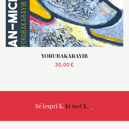
YORUBAKARAYIB
30,00
€
Sé lespri K.
ki met K.
_