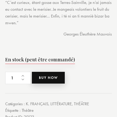
“C’est curieux, étant gosse aux Terres-Sainville, je n’ai jamais
eu contact avec le merisier. Je mangeais volontiers le fruit du
cerisier, mais le merisier… Enfin, i té ni an ti manniè bizar ba
mwen.”
Georges Éleuthère Mauvois
En stock (peut être commandé)
BUY NOW
Catégories :
K. FRANÇAIS
,
LITTÉRATURE
,
THÉÂTRE
Étiquette :
Théâtre
Product ID:
20123