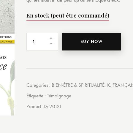
En stock (peut être commandé)
BUY NOW
Catégories :
BIEN-ÊTRE & SPIRITUALITÉ
,
K. FRANÇAI
Étiquette :
Témoignage
Product ID:
20121