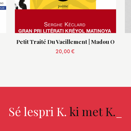
Petit Traité Du Vacillement | Madou O
20,00
€
Sé lespri K.
ki met K.
_