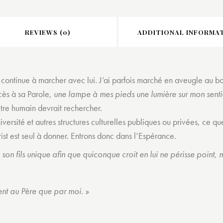
REVIEWS (0)
ADDITIONAL INFORMA
e continue à marcher avec lui. J’ai parfois marché en aveugle au bo
cès à sa Parole,
une lampe à mes pieds une lumière sur mon senti
tre humain devrait rechercher.
iversité et autres structures culturelles publiques ou privées, ce q
ist est seul à donner. Entrons donc dans l’Espérance.
n fils unique afin que quiconque croit en lui ne périsse point, mai
vient au Père que par moi. »