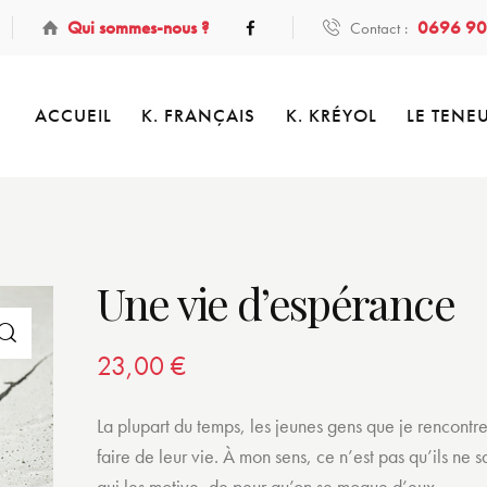
Qui sommes-nous ?
0696 90
Contact :
ACCUEIL
K. FRANÇAIS
K. KRÉYOL
LE TENE
Une vie d’espérance
23,00
€
La plupart du temps, les jeunes gens que je rencontre
faire de leur vie. À mon sens, ce n’est pas qu’ils ne s
qui les motive, de peur qu’on se moque d’eux.