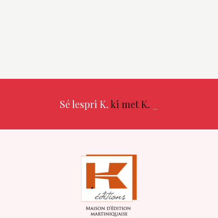
Sé lespri K.
ki met K.
_