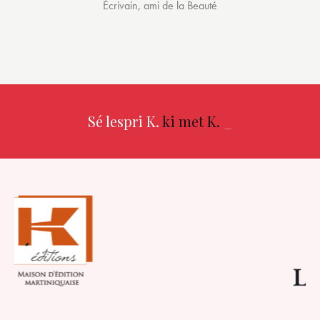
Écrivain, ami de la Beauté
Sé lespri K.
ki met K.
_