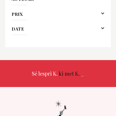
PRIX
DATE
Sé lespri K.
ki met K.
_