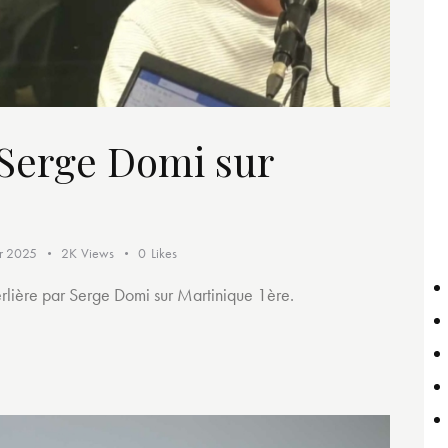
c Serge Domi sur
er 2025
2K
Views
0
Likes
perlière par Serge Domi sur Martinique 1ère.