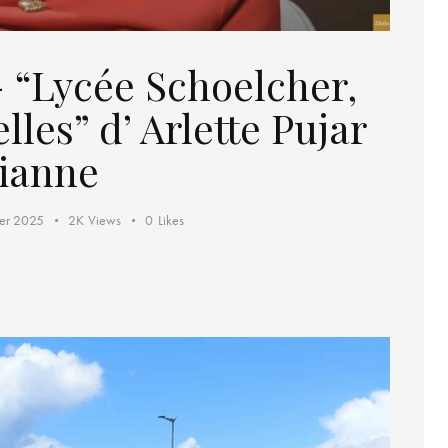
 “Lycée Schoelcher,
les” d’ Arlette Pujar
rianne
ier 2025
2K
Views
0
Likes