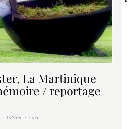
ister, La Martinique
 mémoire / reportage
1K
Views
1
Like