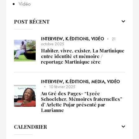
Vidéo
POST RÉCENT
INTERVIEW,
K.ÉDITIONS,
VIDÉO
21
octobre 2025
Habiter, vivre, exister, La Martinique
entre identité et mémoire /
reportage Martinique 1ère
INTERVIEW,
K.ÉDITIONS,
MEDIA,
VIDÉO
10 février 2025
Au Gré des Pages- “Lycée
Schoelcher, Mémoires fraternelles”
d’ Arlette Pujar présenté par
Laurianne
CALENDRIER