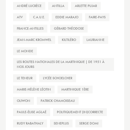
ANDRÉ LUCRÈCE
ANTILLA
ARLETTE PUJAR
ATV
C.A.U.E.
EDDIE MARAJO
FAIRE-PAYS
FRANCE-ANTILLES
GÉRARD THÉODOSE
JEAN-MARC KROMWEL
KILTILÉRO
LAURIANNE
LE MONDE
LES ROUTES NATIONALES DE LA MARTINIQUE | DE 1951 À
NOS JOURS
LE TENEUR
LYCÉE SCHOELCHER
MARIE-HÉLÈNE LÉOTIN
MARTINIQUE 1ÈRE
OLIWON
PATRICK CHAMOISEAU
PAULE-ÉLISE AGLAÉ
POLITIQUEMENT (IN)CORRECTE
RUDY RABATHALY
SENEPLUS
SERGE DOMI