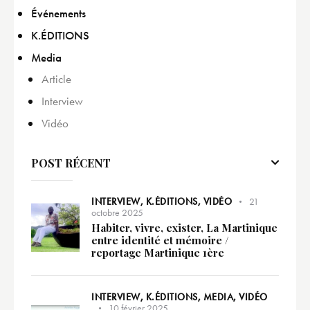
Événements
K.ÉDITIONS
Media
Article
Interview
Vidéo
POST RÉCENT
INTERVIEW,
K.ÉDITIONS,
VIDÉO
21
octobre 2025
Habiter, vivre, exister, La Martinique
entre identité et mémoire /
reportage Martinique 1ère
INTERVIEW,
K.ÉDITIONS,
MEDIA,
VIDÉO
10 février 2025