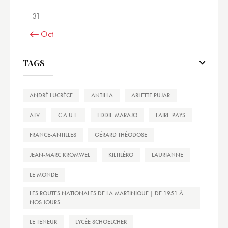
31
« Oct
TAGS
ANDRÉ LUCRÈCE
ANTILLA
ARLETTE PUJAR
ATV
C.A.U.E.
EDDIE MARAJO
FAIRE-PAYS
FRANCE-ANTILLES
GÉRARD THÉODOSE
JEAN-MARC KROMWEL
KILTILÉRO
LAURIANNE
LE MONDE
LES ROUTES NATIONALES DE LA MARTINIQUE | DE 1951 À
NOS JOURS
LE TENEUR
LYCÉE SCHOELCHER