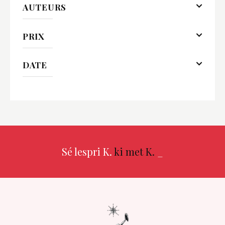
AUTEURS
PRIX
DATE
Sé lespri K.
ki met K.
_